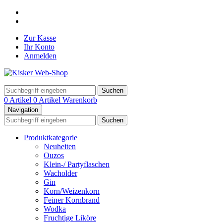
Zur Kasse
Ihr Konto
Anmelden
Suchen
0 Artikel
0 Artikel
Warenkorb
Navigation
Suchen
Produktkategorie
Neuheiten
Ouzos
Klein-/ Partyflaschen
Wacholder
Gin
Korn/Weizenkorn
Feiner Kornbrand
Wodka
Fruchtige Liköre