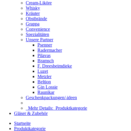
Cream-Liköre
Whisky
Kräuter
Obstbrände
Grappa
Convenience
Spezialitäten
Unsere Partner
Psenner
Radermacher
Pilavas
Bramsch
F. Dreesbeimdieke
Luzet
Metzler
Beltion
Gin Lossie
Raunikar
Geschenkpackungen/-ideen
Mehr Details:
Produktkategorie
Gläser & Zubehör
Startseite
Produktkategorie