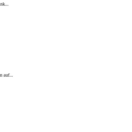
nk...
 auf...