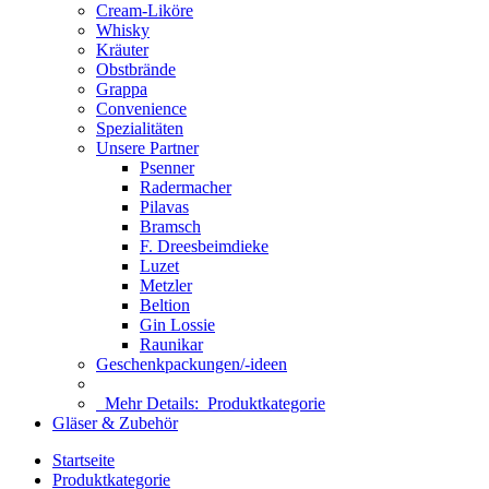
Cream-Liköre
Whisky
Kräuter
Obstbrände
Grappa
Convenience
Spezialitäten
Unsere Partner
Psenner
Radermacher
Pilavas
Bramsch
F. Dreesbeimdieke
Luzet
Metzler
Beltion
Gin Lossie
Raunikar
Geschenkpackungen/-ideen
Mehr Details:
Produktkategorie
Gläser & Zubehör
Startseite
Produktkategorie