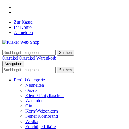
Zur Kasse
Ihr Konto
Anmelden
Suchen
0 Artikel
0 Artikel
Warenkorb
Navigation
Suchen
Produktkategorie
Neuheiten
Ouzos
Klein-/ Partyflaschen
Wacholder
Gin
Korn/Weizenkorn
Feiner Kornbrand
Wodka
Fruchtige Liköre